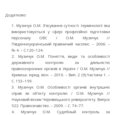
Додатково:
Музичук О.М. З’ясування сутності термінології яка
використовується у сфері професійної підготовки
персоналу ОВС / О.М. Музичук //
Південноукраїнський правничий часопис. – 2006. –
№ 4. – С.120–124.
Музичук О.М. Поняття, види та особливості
державного контролю за діяльністю
правоохоронних органів в Україні / О.М. Музичук //
Кримськ. юрид. вісн. – 2010. – Вип. 2 (9).Частина 1. –
С. 153–159.
Музичук О.М. Особливості органів внутрішніх
справ як об’єкту контролю / О.М. Музичук //
Науковий вісник Чернівецького університету. Випуск
522. Правознавство. – 2009. – С. 74–77.
Музичук О.М. Судебный контроль за