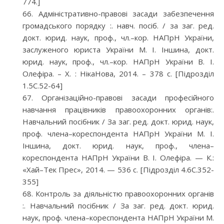
774.]
Адміністративно-правові засади забезпечення
громадського порядку :. навч. посіб. / за заг. ред.
докт. юрид. наук, проф., чл.–кор. НАПрН України,
заслуженого юриста України М. І. Іншина, докт.
юрид. наук, проф., чл.–кор. НАПрН України В. І.
Олефіра. – Х. : НікаНова, 2014. – 378 с. [Підрозділ
1.5С.52-64]
Організаційно-правові засади професійного
навчання працівників правоохоронних органів:.
Навчальний посібник / За заг. ред. докт. юрид. наук,
проф. члена–кореспондента НАПрН України М. І.
Іншина, докт. юрид. наук, проф., члена–
кореспондента НАПрН України В. І. Олефіра. — К.:
«Хай–Тек Прес», 2014. — 536 с. [Підрозділ 4.6С.352-
355]
Контроль за діяльністю правоохоронних органів
:. Навчальний посібник / За заг. ред. докт. юрид.
наук, проф. члена–кореспондента НАПрН України М.