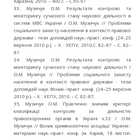
Каразіна, 2010. – 400 с. – С.95-97
Музичук О.М. Результати контролю та
моніторингу сучасного стану наукової діяльності в
системі МВС України / О.М. Музичук // Проблеми
соціального захисту населення в контексті правової
держави : тези доповідей наук.–практ. конф. (24–25
вересня 2010 р.). – Х. : ХЕПУ, 2010.С. 82–87 – С. 82–
87
Музичук О.М. Результати контролю та
моніторингу сучасного стану наукової діяльності /
О.М. Музичук // Проблеми соціального захисту
населення в контексті правової держави : тези
доповідей наук Вісник.–практ. конф. (24–25 вересня
2010 р.). – Х. : ХЕПУ, 2010. – С. 82–87.
Музичук О.М. Практично значимі критерії
класифікації контролю за діяльністю
правоохоронних органів в Україні к.32 / О.М.
Музичук // Вісник кримінологічної асоціації України :
матеріали наук.–практ. конф. (м. Харків, 18 листоп.