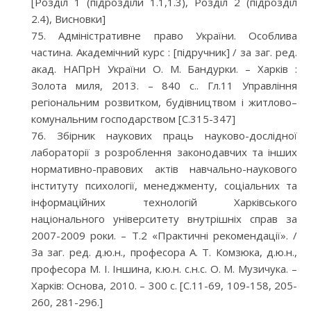
[Розділ 1 (підрозділи 1.1,1.3), Розділ 2 (підрозділ
2.4), Висновки]
Адміністративне право України. Особлива
частина. Академічний курс : [підручник] / за заг. ред.
акад. НАПрН України О. М. Бандурки. – Харків :
Золота миля, 2013. – 840 с.. Гл.11 Управління
регіональним розвитком, будівництвом і житлово–
комунальним господарством [С.315-347]
Збірник наукових праць науково-дослідної
лабораторії з розроблення законодавчих та інших
нормативно-правових актів навчально-наукового
інституту психології, менеджменту, соціальних та
інформаційних технологій Харківського
національного університету внутрішніх справ за
2007-2009 роки. – Т.2 «Практичні рекомендації». /
За заг. ред. д.ю.н., професора А. Т. Комзюка, д.ю.н.,
професора М. І. Іншина, к.ю.н. с.н.с. О. М. Музичука. –
Харків: Основа, 2010. – 300 с. [С.11-69, 109-158, 205-
260, 281-296.]