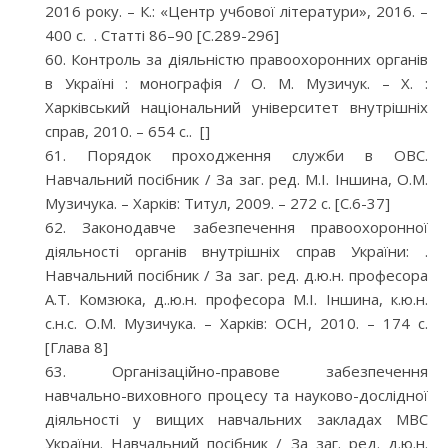
2016 року. – К.: «Центр учбової літератури», 2016. –
400 с. . Статті 86–90 [С.289-296]
Контроль за діяльністю правоохоронних органів
в Україні : монографія / О. М. Музичук. – Х. :
Харківський національний університет внутрішніх
справ, 2010. – 654 с.. []
Порядок проходження служби в ОВС.
Навчальний посібник / За заг. ред. М.І. Іншина, О.М.
Музичука. – Харків: Титул, 2009. – 272 с. [С.6-37]
Законодавче забезпечення правоохоронної
діяльності органів внутрішніх справ України: .
Навчальний посібник / За заг. ред. д.ю.н. професора
А.Т. Комзюка, д..ю.н. професора М.І. Іншина, к.ю.н.
с.н.с. О.М. Музичука. – Харків: ОСН, 2010. – 174 с.
[Глава 8]
Організаційно-правове забезпечення
навчально-виховного процесу та науково-дослідної
діяльності у вищих навчальних закладах МВС
України. Навчальний посібник / За заг. ред. д.ю.н.