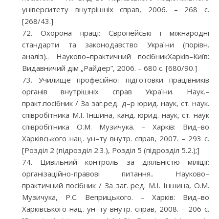
університету внутрішніх справ, 2006. – 268 с.
[268/43.]
Охорона праці: Європейські і міжнародні
стандарти та законодавство України (порівн.
аналіз).. Науково–практичний посібникХарків–Київ:
Видавничий дім „Райдер”, 2006. – 680 с. [680/90.]
Училище професійної підготовки працівників
органів внутрішніх справ України. Наук.–
практ.посібник / За заг.ред. д–р юрид. наук, ст. наук.
співробітника М.І. Іншина, канд. юрид. наук, ст. наук
співробітника О.М. Музичука. – Харків: Вид–во
Харківського нац. ун–ту внутр. справ, 2007. – 293 с.
[Розділ 2 (підрозділ 2.3.), Розділ 5 (підрозділ 5.2.);]
Цивільний контроль за діяльністю міліції:
організаційно-правові питання.. Науково–
практичний посібник / За заг. ред. М.І. Іншина, О.М.
Музичука, Р.С. Веприцького. – Харків: Вид–во
Харківського нац. ун–ту внутр. справ, 2008. – 206 с.