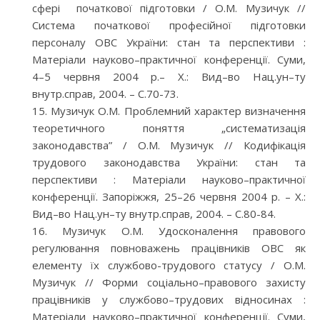
сфері початкової підготовки / О.М. Музичук //
Система початкової професійної підготовки
персоналу ОВС України: стан та перспективи :
Матеріали науково–практичної конференції. Суми,
4–5 червня 2004 р.– Х.: Вид–во Нац.ун–ту
внутр.справ, 2004. – С.70-73.
Музичук О.М. Проблемний характер визначення
теоретичного поняття „систематизація
законодавства” / О.М. Музичук // Кодифікація
трудового законодавства України: стан та
перспективи : Матеріали науково–практичної
конференції. Запоріжжя, 25–26 червня 2004 р. – Х.:
Вид–во Нац.ун–ту внутр.справ, 2004. – С.80-84.
Музичук О.М. Удосконалення правового
регулювання повноважень працівників ОВС як
елементу їх службово-трудового статусу / О.М.
Музичук // Форми соціально–правового захисту
працівників у службово–трудових відносинах :
Матеріали науково–практичної конференції. Суми,