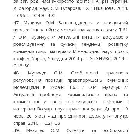
за заг. ред. члена–кореспондента НАПрН України,
д–ра юрид. наук С.М. Гусарова. – Х. : НікаНова, 2014.
– 696 с. – С.490-492
Музичук О.М. Запровадження у навчальний
процес інноваційних методів навчання слідчих Т.61
/ О.М. Музичук // Актуальні питання досудового
розслідування та сучасні тенденції розвитку
криміналістики: : матеріали Міжнародної наук.–практ.
конф. м. Харків, 5 грудня 2014 р. – Х.: ХНУВС, 2014 –
С.48-50
Музичук О.М. Особливості правового
регулювання протидії правопорушень, вчинених
іноземцями в Україні Т.63 / О.М. Музичук //
Актуальні проблеми кримінального права та
кримінології у світлі конституційної реформи :
матеріали Всеукр. наук.–практ. конф. (м. Дніпро, 10
черв. 2016 р.,). – Дніпро :Дніпроп. держ. ун–т внутр.
справ, 2016. – С.21-23
Музичук О.М. Сутність та особливості