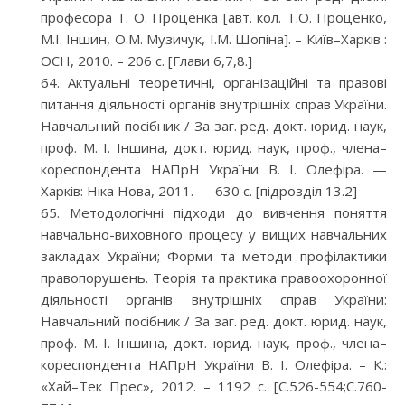
професора Т. О. Проценка [авт. кол. Т.О. Проценко,
М.І. Іншин, О.М. Музичук, І.М. Шопіна]. – Київ–Харків :
ОСН, 2010. – 206 с. [Глави 6,7,8.]
Актуальні теоретичні, організаційні та правові
питання діяльності органів внутрішніх справ України.
Навчальний посібник / За заг. ред. докт. юрид. наук,
проф. М. І. Іншина, докт. юрид. наук, проф., члена–
кореспондента НАПрН України В. І. Олефіра. —
Харків: Ніка Нова, 2011. — 630 с. [підрозділ 13.2]
Методологічні підходи до вивчення поняття
навчально-виховного процесу у вищих навчальних
закладах України; Форми та методи профілактики
правопорушень. Теорія та практика правоохоронної
діяльності органів внутрішніх справ України:
Навчальний посібник / За заг. ред. докт. юрид. наук,
проф. М. І. Іншина, докт. юрид. наук, проф., члена–
кореспондента НАПрН України В. І. Олефіра. – К.:
«Хай–Тек Прес», 2012. – 1192 с. [С.526-554;С.760-