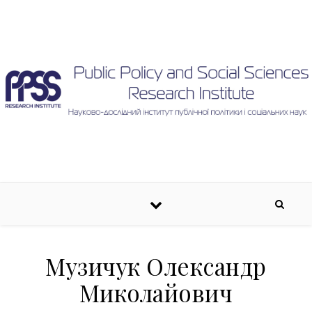
Skip to content
Музичук Олександр
Миколайович