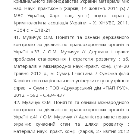
кримінального законодавства України: матеріали між
нар. Наук.–практ.конф (Харків, 14 жовтня. 2011 р.) /
МВС України, Харк. нац. ун–т) внутр. справ ;
Кримінологічна асоціація України. – Х.: ХНУВС, 2011.
– 354 с. – С.18-21
Музичук О.М. Поняття та ознаки державного
контролю за діяльністю правоохоронних органів в
Україні к.33 / О.М. Музичук // Держава і право:
проблеми становлення і стратегія розвитку : зб.
Матеріалів V Міжнародної наук.–практ. конф. (19–20
травня 2012 р., м. Суми). І частина. / Сумська філія
Харківського національного університету внутрішніх
справ. – Суми : ТОВ «Друкарський дім «ПАПІРУС»,
2012. – 592 – С.434-437
Музичук О.М. Поняття та ознаки міжнародного
контролю за діяльністю правоохоронних органів в
Україні к.41 / О.М. Музичук // Адміністративне право
України: сучасний стан та шляхи розвитку :
матеріали наук.–практ. конф. (Харків, 27 квітня 2012