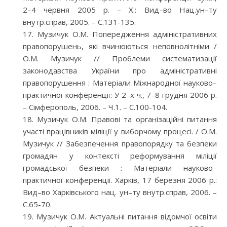
2–4 червня 2005 р. – Х.: Вид–во Нац.ун–ту
внутр.справ, 2005. – С.131-135.
Музичук О.М. Попередження адміністративних
правопорушень, які вчинюються неповнолітніми /
О.М. Музичук // Проблеми систематизації
законодавства України про адміністративні
правопорушення : Матеріали Міжнародної науково–
практичної конференції: У 2–х ч., 7–8 грудня 2006 р.
– Сімферополь, 2006. – Ч.1. – С.100-104.
Музичук О.М. Правові та організаційні питання
участі працівників міліції у виборчому процесі. / О.М.
Музичук // Забезпечення правопорядку та безпеки
громадян у контексті реформування міліції
громадської безпеки : Матеріали науково–
практичної конференції. Харків, 17 березня 2006 р.:
Вид–во Харківського нац. ун–ту внутр.справ, 2006. –
С.65-70.
Музичук О.М. Актуальні питання відомчої освіти