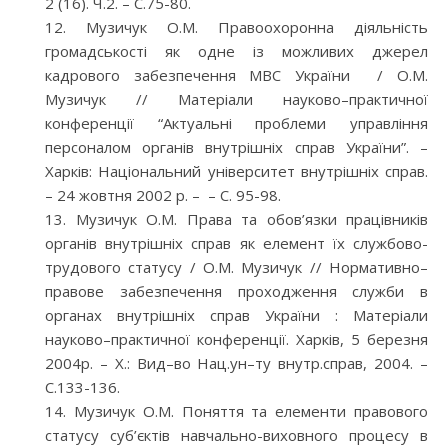
2 (16). Ч.2. – С.75-80.
Музичук О.М. Правоохоронна діяльність
громадськості як одне із можливих джерел
кадрового забезпечення МВС України / О.М.
Музичук // Матеріали науково–практичної
конференції “Актуальні проблеми управління
персоналом органів внутрішніх справ України”. –
Харків: Національний університет внутрішніх справ.
– 24 жовтня 2002 р. – – С. 95-98.
Музичук О.М. Права та обов’язки працівників
органів внутрішніх справ як елемент їх службово-
трудового статусу / О.М. Музичук // Нормативно–
правове забезпечення проходження служби в
органах внутрішніх справ України : Матеріали
науково–практичної конференції. Харків, 5 березня
2004р. – Х.: Вид–во Нац.ун–ту внутр.справ, 2004. –
С.133-136.
Музичук О.М. Поняття та елементи правового
статусу суб’єктів навчально-виховного процесу в