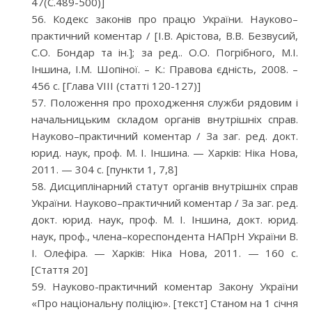
47(С.489-500)]
Кодекс законів про працю України. Науково–
практичний коментар / [І.В. Арістова, В.В. Безвусий,
С.О. Бондар та ін.]; за ред.. О.О. Погрібного, М.І.
Іншина, І.М. Шопіної. – К.: Правова єдність, 2008. –
456 с. [Глава VІІІ (статті 120-127)]
Положення про проходження служби рядовим і
начальницьким складом органів внутрішніх справ.
Науково–практичний коментар / За заг. ред. докт.
юрид. наук, проф. М. І. Іншина. — Харків: Ніка Нова,
2011. — 304 с. [пункти 1, 7,8]
Дисциплінарний статут органів внутрішніх справ
України. Науково–практичний коментар / За заг. ред.
докт. юрид. наук, проф. М. І. Іншина, докт. юрид.
наук, проф., члена–кореспондента НАПрН України В.
І. Олефіра. — Харків: Ніка Нова, 2011. — 160 с.
[Стаття 20]
Науково-практичний коментар Закону України
«Про національну поліцію». [текст] Станом на 1 січня