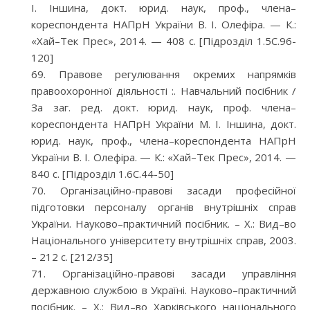
І. Іншина, докт. юрид. наук, проф., члена–
кореспондента НАПрН України В. І. Олефіра. — К.:
«Хай–Тек Прес», 2014. — 408 с. [Підрозділ 1.5С.96-
120]
Правове регулювання окремих напрямків
правоохоронної діяльності :. Навчальний посібник /
За заг. ред. докт. юрид. наук, проф. члена–
кореспондента НАПрН України М. І. Іншина, докт.
юрид. наук, проф., члена–кореспондента НАПрН
України В. І. Олефіра. — К.: «Хай–Тек Прес», 2014. —
840 с. [Підрозділ 1.6С.44-50]
Організаційно-правові засади професійної
підготовки персоналу органів внутрішніх справ
України. Науково–практичний посібник. – Х.: Вид–во
Національного університету внутрішніх справ, 2003.
– 212 с. [212/35]
Організаційно-правові засади управління
державною службою в Україні. Науково–практичний
посібник. – Х.: Вид–во Харківського національного