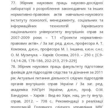
Збірник наукових праць науково-дослідної
лабораторії з розроблення законодавчих та інших
нормативно-правових актів навчально-наукового
інституту психології, менеджменту, соціальних та
інформаційних технологій Харківського
національного університету внутрішніх справ за
2007-2009 роки. – Т.1 «Проекти нормативно-
правових актів». / За заг. ред. д.ю.н., професора А. Т.
Комзюка, д.ю.н., професора М. І. Іншина, к.ю.н. с.н.с.
О. М. Музичука. – Харків: Основа, 2010. – 250 с. [С.9-
14,14-28, 178-186, 202-213, 219-229]
Збірник наукових праць факультету підготовки
фахівців для підрозділів слідства та дізнання за 2011
рік: Актуальні питання діяльності слідчих підрозділів
органів внутрішніх справ України / За заг. ред.
академіка НАПрН України, д.ю.н., проф. О.М.
Бандурки. – Харків : Вид-во Харк. нац. ун-ту внутр.
справ, 2012. – 738 с.. Рекомендації з реалізації
пропозицій Головного слідчого управління МВС