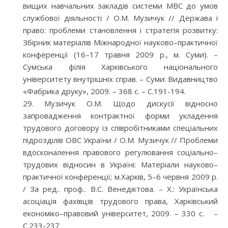
вищих навчальних закладів системи МВС до умов
службової діяльності / О.М. Музичук // Держава і
право: проблеми становлення і стратегія розвитку:
Збірник матеріалів Міжнародної науково–практичної
конференції (16–17 травня 2009 р., м. Суми). –
Сумська філія Харківського національного
університету внутрішніх справ. – Суми: Видавництво
«Фабрика друку», 2009. – 368 с. – С.191-194.
Музичук О.М. Щодо дискусії відносно
запровадження контрактної форми укладення
трудового договору із співробітниками спеціальних
підрозділів ОВС України / О.М. Музичук // Проблеми
вдосконалення правового регулювання соціально–
трудових відносин в Україні: Матеріали науково–
практичної конференції; м.Харків, 5–6 червня 2009 р.
/ За ред.. проф.. В.С. Венедіктова. – Х.: Українська
асоціація фахівців трудового права, Харківський
економіко–правовий університет, 2009. – 330 с. –
С.233-237