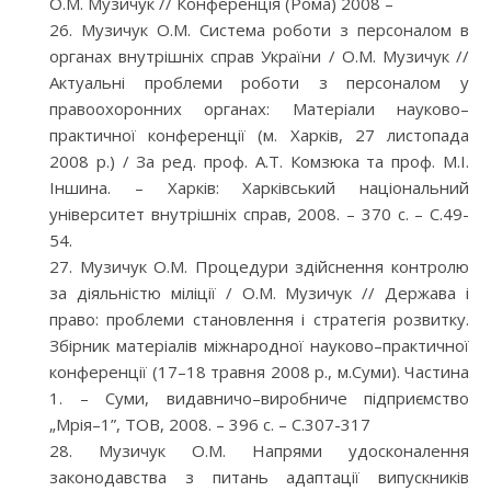
О.М. Музичук // Конференція (Рома) 2008 –
Музичук О.М. Система роботи з персоналом в
органах внутрішніх справ України / О.М. Музичук //
Актуальні проблеми роботи з персоналом у
правоохоронних органах: Матеріали науково–
практичної конференції (м. Харків, 27 листопада
2008 р.) / За ред. проф. А.Т. Комзюка та проф. М.І.
Іншина. – Харків: Харківський національний
університет внутрішніх справ, 2008. – 370 с. – С.49-
54.
Музичук О.М. Процедури здійснення контролю
за діяльністю міліції / О.М. Музичук // Держава і
право: проблеми становлення і стратегія розвитку.
Збірник матеріалів міжнародної науково–практичної
конференції (17–18 травня 2008 р., м.Суми). Частина
1. – Суми, видавничо–виробниче підприємство
„Мрія–1”, ТОВ, 2008. – 396 с. – С.307-317
Музичук О.М. Напрями удосконалення
законодавства з питань адаптації випускників