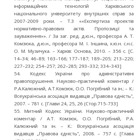
інформаційних технологій Харківського
національного університету внутрішніх справ за
2007-2009 роки. – Т.3 ««Експертиза проектів
нормативно-правових актів. Пропозиції та
зауваження»». / За заг. ред. д.ю.н., професора А. Т.
Комзюка, д.ю.н., професора М. І. Іншина, к.ю.н. с.н.с.
О. М. Музичука. – Харків: Основа, 2010. – 356 с. [С.
14–34; 46–89; 163–166; 177–187; 189–205; 213–220;
227–232; 254–257; 262–285; 293–332; 334–343]
Кодекс України про адміністративні
правопорушення. Науково–практичний коментар /
Р.А.Калюжний, А.Т.Комзюк, О.О. Погрібний та ін.; – К.:
Всеукраїнська асоціація видавців „Правова єдність”,
2007. – 781 с. [Глави 24, 25, 26 (Стор.715-733]
Митний Кодекс України. Науково–практичний
коментар / А.Т. Комзюк, О.О. Погрібний, Р.А.
Калюжний та ін. – К.: Всеукраїнська асоціація
видавців „Правова єдність”, 2008. – 757 с. [Глава