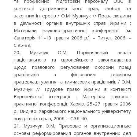
та професійної підготовки персоналу ОВС в
контексті дотримання його прав, свобод та
законних інтересів / О.М. Музичук // Права людини
в діяльності органів внутрішніх справ України :
Матеріали науково–практичної конференції (м.
Євпаторія 11–13 травня 2006 р.). – Титул, 2006. –
С.95-99.
Музичук О.М. Порівняльний аналіз
національного та європейського законодавства
щодо правового регулювання охорони праці
працівників з фіксованим терміном
працевлаштування та тимчасових працівників / О.М.
Музичук // Трудове право України в контексті
Європейської інтеграції : Матеріали науково–
практичної конференції. Харків, 25–27 травня 2006
р.: Вид–во: Харківського національного університету
внутрішніх справ, 2006. – С.36-40.
Музичук О.М. Правовые и организационные
основы реформирования органов внутренних дел