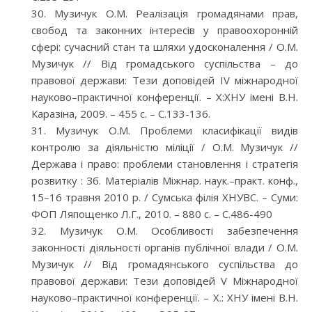
Музичук О.М. Реалізація громадянами прав,
свобод та законних інтересів у правоохоронній
сфері: сучасний стан та шляхи удосконалення / О.М.
Музичук // Від громадського суспільства – до
правової держави: Тези доповідей ІV міжнародної
науково–практичної конференції. – Х:ХНУ імені В.Н.
Каразіна, 2009. – 455 с. – С.133-136.
Музичук О.М. Проблеми класифікації видів
контролю за діяльністю міліції / О.М. Музичук //
Держава і право: проблеми становлення і стратегія
розвитку : Зб. Матеріалів Міжнар. наук.–практ. конф.,
15–16 травня 2010 р. / Сумська філія ХНУВС. – Суми:
ФОП Ляпощенко Л.Г., 2010. – 880 с. – С.486-490
Музичук О.М. Особливості забезпечення
законності діяльності органів публічної влади / О.М.
Музичук // Від громадянського суспільства до
правової держави: Тези доповідей V Міжнародної
науково–практичної конференції. – Х.: ХНУ імені В.Н.