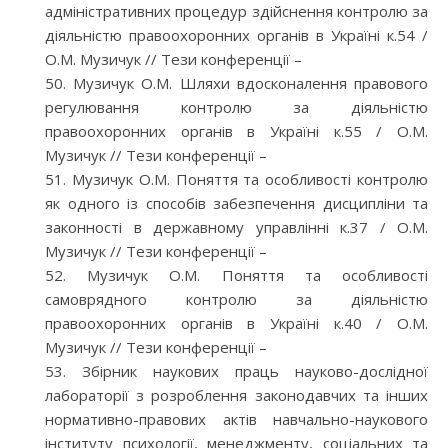
адміністративних процедур здійснення контролю за
діяльністю правоохоронних органів в Україні к.54 /
О.М. Музичук // Тези конференції –
Музичук О.М. Шляхи вдосконалення правового
регулювання контролю за діяльністю
правоохоронних органів в Україні к.55 / О.М.
Музичук // Тези конференції –
Музичук О.М. Поняття та особливості контролю
як одного із способів забезпечення дисципліни та
законності в державному управлінні к.37 / О.М.
Музичук // Тези конференції –
Музичук О.М. Поняття та особливості
самоврядного контролю за діяльністю
правоохоронних органів в Україні к.40 / О.М.
Музичук // Тези конференції –
Збірник наукових праць науково-дослідної
лабораторії з розроблення законодавчих та інших
нормативно-правових актів навчально-наукового
інституту психології, менеджменту, соціальних та