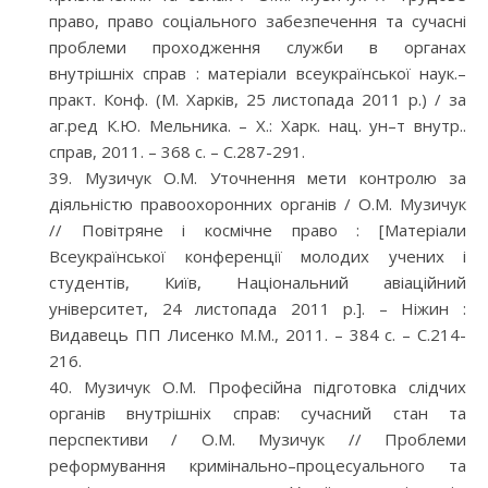
право, право соціального забезпечення та сучасні
проблеми проходження служби в органах
внутрішніх справ : матеріали всеукраїнської наук.–
практ. Конф. (М. Харків, 25 листопада 2011 р.) / за
аг.ред К.Ю. Мельника. – Х.: Харк. нац. ун–т внутр..
справ, 2011. – 368 с. – С.287-291.
Музичук О.М. Уточнення мети контролю за
діяльністю правоохоронних органів / О.М. Музичук
// Повітряне і космічне право : [Матеріали
Всеукраїнської конференції молодих учених і
студентів, Київ, Національний авіаційний
університет, 24 листопада 2011 р.]. – Ніжин :
Видавець ПП Лисенко М.М., 2011. – 384 с. – С.214-
216.
Музичук О.М. Професійна підготовка слідчих
органів внутрішніх справ: сучасний стан та
перспективи / О.М. Музичук // Проблеми
реформування кримінально–процесуального та