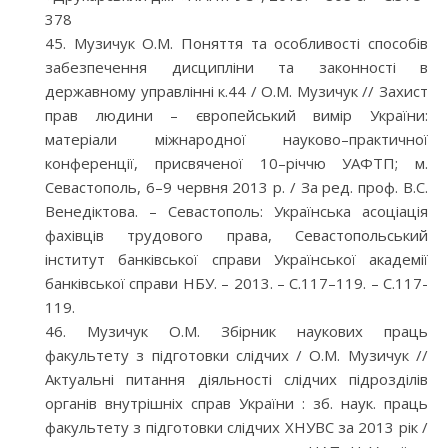
378
Музичук О.М. Поняття та особливості способів
забезпечення дисципліни та законності в
державному управлінні к.44 / О.М. Музичук // Захист
прав людини – європейський вимір України:
матеріали міжнародної науково–практичної
конференції, присвяченої 10–річчю УАФТП; м.
Севастополь, 6–9 червня 2013 р. / За ред. проф. В.С.
Венедіктова. – Севастополь: Українська асоціація
фахівців трудового права, Севастопольський
інститут банківської справи Української академії
банківської справи НБУ. – 2013. – С.117–119. – С.117-
119.
Музичук О.М. Збірник наукових праць
факультету з підготовки слідчих / О.М. Музичук //
Актуальні питання діяльності слідчих підрозділів
органів внутрішніх справ України : зб. наук. праць
факультету з підготовки слідчих ХНУВС за 2013 рік /