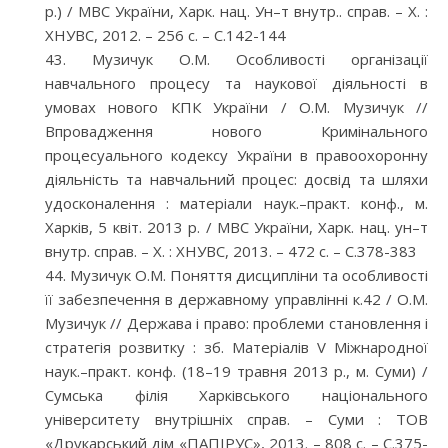
р.) / МВС України, Харк. нац. Ун–т внутр.. справ. – Х. :
ХНУВС, 2012. – 256 с. – С.142-144
Музичук О.М. Особливості організації
навчального процесу та наукової діяльності в
умовах нового КПК України / О.М. Музичук //
Впровадження нового Кримінального
процесуального кодексу України в правоохоронну
діяльність та навчальний процес: досвід та шляхи
удосконалення : матеріали наук.–практ. конф., м.
Харків, 5 квіт. 2013 р. / МВС України, Харк. нац. ун–т
внутр. справ. – Х. : ХНУВС, 2013. – 472 с. – С.378-383
Музичук О.М. Поняття дисципліни та особливості
її забезпечення в державному управлінні к.42 / О.М.
Музичук // Держава і право: проблеми становлення і
стратегія розвитку : зб. Матеріалів V Міжнародної
наук.–практ. конф. (18–19 травня 2013 р., м. Суми) /
Сумська філія Харківського національного
університету внутрішніх справ. – Суми : ТОВ
«Друкарський дім «ПАПІРУС», 2013. – 808 с. – С.375-