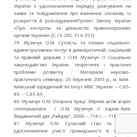
України з удосконалення порядку реагування на
заяви та повідомлення про вчинення злочинів, їх
розкриття й розслідуванняПроект Закону України
«Про контроль за діяльністю правоохоронних
органів України» [С.15-20С. 514-557]
Музичук О.М. Сутність та ознаки соціально-
адміністративних послуг в демократичній, соціальній
та правовій державі / О.М. Музичук // Соціальне
законодавство України: теоретичні і практичні
проблеми розвитку : Матеріали науково–
практичного семінару, 23 березня 2005 р., м. Київ :
Київський юридичний інститут МВС України. – С.85–
89.. – С.85-89.
Музичук О.М. Охорона праці: Збірник актів acquis
communautaire / О.М. Музичук // Харків–Київ:
Видавничий дім „Райдер”, 2006. – 718 с.. – 718/55.
Музичук О.М. Сучасний стан та шляхи
удосконалення участі громадськості в охороні