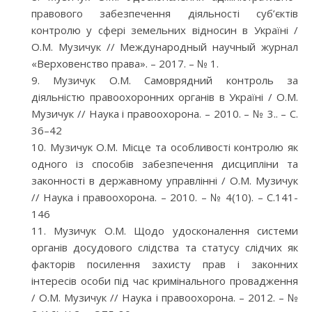
правового забезпечення діяльності суб’єктів
контролю у сфері земельних відносин в Україні /
О.М. Музичук // Международный научный журнал
«Верховенство права». – 2017. – № 1.
Музичук О.М. Самоврядний контроль за
діяльністю правоохоронних органів в Україні / О.М.
Музичук // Наука і правоохорона. – 2010. – № 3.. – С.
36–42
Музичук О.М. Місце та особливості контролю як
одного із способів забезпечення дисципліни та
законності в державному управлінні / О.М. Музичук
// Наука і правоохорона. – 2010. – № 4(10). – С.141-
146
Музичук О.М. Щодо удосконалення системи
органів досудового слідства та статусу слідчих як
факторів посилення захисту прав і законних
інтересів особи під час кримінального провадження
/ О.М. Музичук // Наука і правоохорона. – 2012. – №