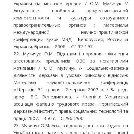
Украины на местном уровне / О.М. Музичук //
Актуальные проблемы профессиональной
компетентности и культуры сотрудников
правоохранительных органов : Материалы
международной научно–практической
конференции вузов МВД Белоруссии, России и
Украины. Брянск. – 2006. – С.192-197.
Музичук О.М. Підстави і порядок звільнення
атестованих працівників ОВС за негативними
мотивами / О.М. Музичук // Соціально–захисна
діяльність держави в умовах ринкових відносин:
Матеріали науково–практичної конференції;
м.Чернігів, 31 травня– 2 червня 2007 р. / За ред..
проф.. В.С. Венедиктова. – Чернігів: Українська
асоціація фахівців трудового права, Чернігівський
державний інститут права, соціальних технологій та
праці, 2007. – 350 с. – С.296-299.
Музичук О.М. Аналіз відповідності законодавства
України щодо захисту неповнолітніх у галузі праці