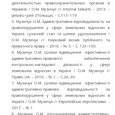
деятельностью правоохранительных органов в
Украине / О.М. Музичук // Internal Sekuriti. – 2013. –
januaru–june (Польща). – С.113–119.
Музичук О.М. Адміністративна відповідальність за
правопорушення у сфері земельних відносин в
Україні: сучасний стан та шляхи удосконалення /
О.М. Музичук // Науковий вісник публічного та
приватного права. – 2016. – № 5. – С. 123–130.
Музичук О.М. Шляхи підвищення ефективності
адміністративно-правового забезпечення
контрольно-наглядової діяльності у сфері
земельних відносин в Україні / О.М. Музичук //
Право UA. – 2016. – № 1. – С.26–30.
Музичук О.М. Шляхи підвищення ефективності
адміністративно-правової відповідальності за
правопорушення у сфері земельних відносин в
Україні / О.М. Музичук // Європейські перспективи. –
2017. – № 1
Музичук О.М. Удосконалення адміністративно-