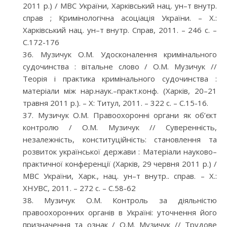
2011 р.) / МВС України, Харківський нац. ун–т внутр.
справ ; Кримінологічна асоціація України. – Х.:
Харківський нац. ун–т внутр. Справ, 2011. – 246 с. –
С.172-176
Музичук О.М. Удосконалення кримінального
судочинства : вітальне слово / О.М. Музичук //
Теорія і практика кримінального судочинства :
матеріали між нар.наук.–практ.конф. (Харків, 20–21
травня 2011 р.). – Х: Титул, 2011. – 322 с. – С.15-16.
Музичук О.М. Правоохоронні органи як об’єкт
контролю / О.М. Музичук // Суверенність,
незалежність, конституційність: становлення та
розвиток української держави : Матеріали науково–
практичної конференції (Харків, 29 червня 2011 р.) /
МВС України, Харк., нац. ун–т внутр.. справ. – Х.:
ХНУВС, 2011. – 272 с. – С.58-62
Музичук О.М. Контроль за діяльністю
правоохоронних органів в Україні: уточнення його
призначення та ознак / О.М. Музичук // Трудове